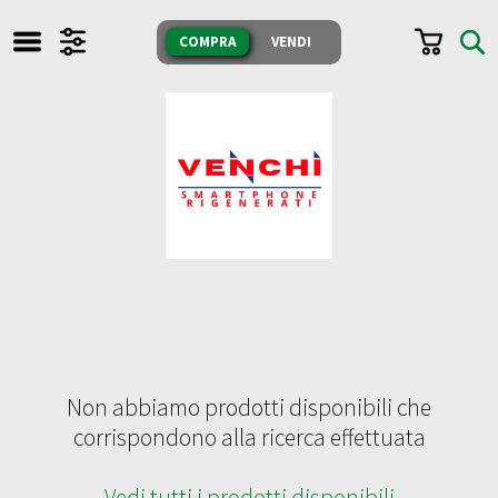
TUTTI I NOSTRI PRODOTTI
COMPRA
VENDI
SONO TESTATI E GARANTITI
COMPRA
VENDI
CERCA
CHI SIAMO
Whatsapp
DOVE SIAMO
Messenger
Non abbiamo prodotti disponibili che
FAQ
Mail
corrispondono alla ricerca effettuata
Domande
FACEBOOK
e Risposte
Vedi tutti i prodotti disponibili