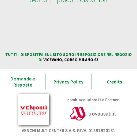
cambiocellulare.it è
Partner
TUTTI I DISPOSITIVI SUL SITO
SONO IN ESPOSIZIONE NEL
NEGOZIO DI VIGEVANO, CORSO
MILANO 63
TUTTI I DISPOSITIVI SUL SITO SONO IN ESPOSIZIONE NEL NEGOZIO
DI
VIGEVANO, CORSO MILANO 63
Domande e
Privacy Policy
Credits
Risposte
cambiocellulare.it è Partner
VENCHI MULTICENTER S.A.S. P.IVA: 01891920181